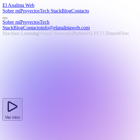
El Analista Web
Sobre mí
Proyectos
Tech Stack
Blog
Contacto
Sobre mí
Proyectos
Tech
Stack
Blog
Contacto
info@elanalistaweb.com
Machine Learning
Neural Networks
Python
NLP
ETL
TensorFlow
Ver intro