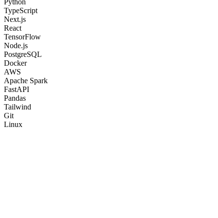
Python
TypeScript
Next.js
React
TensorFlow
Node.js
PostgreSQL
Docker
AWS
Apache Spark
FastAPI
Pandas
Tailwind
Git
Linux
0
+
0
+