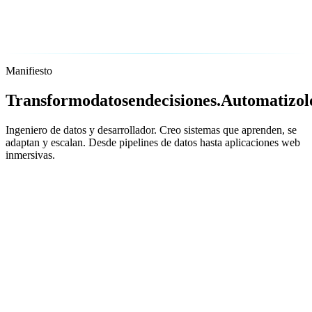
Manifiesto
Transformo
datos
en
decisiones.
Automatizo
l
Ingeniero de datos y desarrollador. Creo sistemas que aprenden, se
adaptan y escalan. Desde pipelines de datos hasta aplicaciones web
inmersivas.